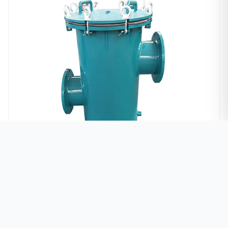
碳钢内衬胶快开式毛发收集器-水泵系列