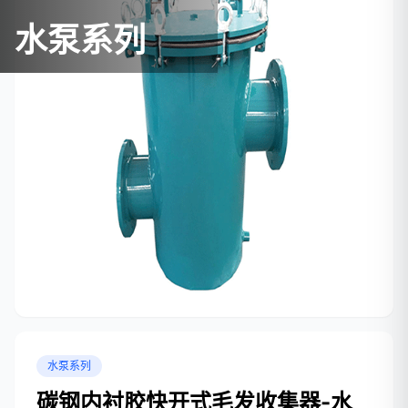
水泵系列
水泵系列
碳钢内衬胶快开式毛发收集器-水