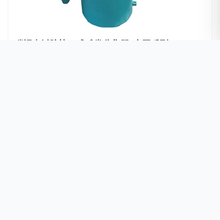
碳钢内衬胶快开式毛发收集器-水泵系列