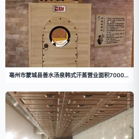
亳州市蒙城县善水汤泉韩式汗蒸营业面积7000平方