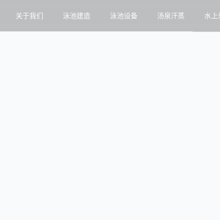
关于我们
泳池建造
泳池设备
汤泉汗蒸
水上