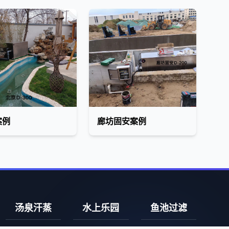
案例
廊坊固安案例
汤泉汗蒸
水上乐园
鱼池过滤