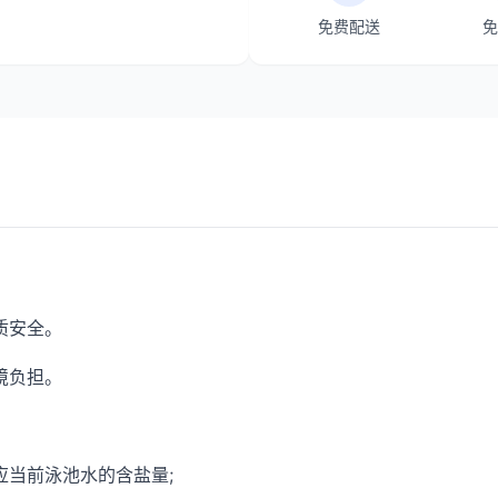
免费配送
免
质安全。
境负担。
应当前泳池水的含盐量;