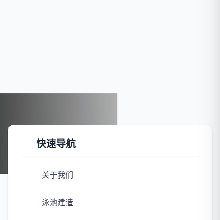
首页
案例展示
汤泉汗蒸
快速导航
汤泉汗蒸
关于我们
泳池建造