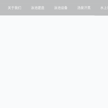
关于我们
泳池建造
泳池设备
汤泉汗蒸
水上