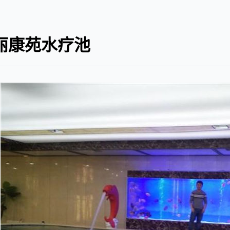
丽康苑水疗池