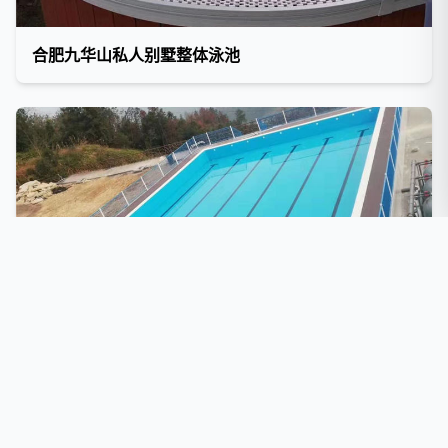
合肥九华山私人别墅整体泳池
河南洛阳商业泳池